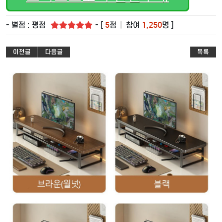
- 별점 : 평점
- [
5
점
|
참여
1,250
명 ]
이전글
다음글
목록