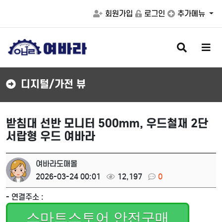
회원가입
로그인
추가메뉴
검
메
색
뉴
버
버
튼
튼
디지털/가전 뷰
받침대 선반 모니터 500mm, 우드철재 2단
서랍형 우드 여바라
여바라도매몰
2026-03-24 00:01
12,197
0
- 연결주소 :
스마트스토어 안전구매