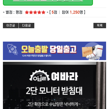
- 별점 : 평점
- [
5
점
|
참여
1,250
명 ]
이전글
다음글
목록