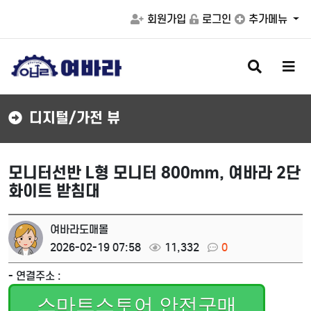
회원가입
로그인
추가메뉴
검
메
색
뉴
버
버
튼
튼
디지털/가전 뷰
모니터선반 L형 모니터 800mm, 여바라 2단
화이트 받침대
여바라도매몰
2026-02-19 07:58
11,332
0
- 연결주소 :
스마트스토어 안전구매