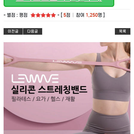
- 별점 : 평점
- [
5
점
|
참여
1,250
명 ]
이전글
다음글
목록