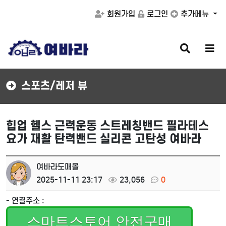
회원가입
로그인
추가메뉴
검
메
색
뉴
버
버
튼
튼
스포츠/레저 뷰
힙업 헬스 근력운동 스트레칭밴드 필라테스
요가 재활 탄력밴드 실리콘 고탄성 여바라
여바라도매몰
2025-11-11 23:17
23,056
0
- 연결주소 :
스마트스토어 안전구매