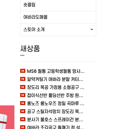
숏클립
여바라도매몰
스토어 소개
새상품
MS6 필통 고등학생필통 망사 여바라 투명 다용도 메쉬 파우치
알약커팅기 여바라 분말 커터기 절단기 분쇄기 보관함 알약가위
장도리 목공 가정용 소형공구 캠핑 손망치 휴대용 미니망치 여바라
접이식선반 폴딩선반 주방 원터치 여바라 4단, 이동식 베란다 팬트리 72x34x126.5cm, 수납 블랙
롱노즈 롱노우즈 정밀 곡마루 공구용품 작업 케이블 조립 여바라 공예 전선
공구 스틸자석망치 장도리 목공 쇠망치 캠핑 목수 가정용 빠루 여바라
분사기 물호스 스프레이건 분사건 청소 베란다 대형 원예용 수도 욕실 여바라
여바라 조각공구 돌깨기 정 석공 250x16mm 조각정 송곳형 손보호