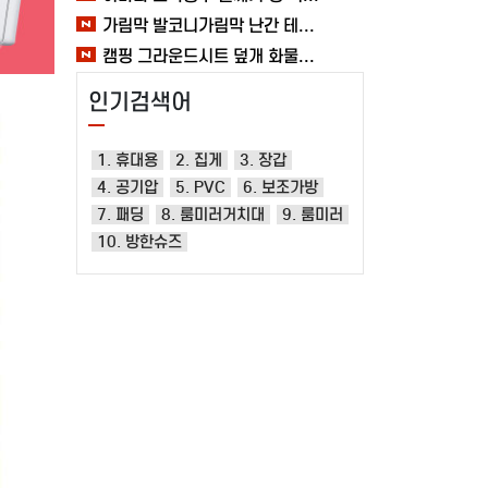
가림막 발코니가림막 난간 테라스 가리개 베란다 다용도 사생활보호 3M 여바라
캠핑 그라운드시트 덮개 화물차 시트 바닥 방수포 여바라 타포린 2X3 블루 텐트
인기검색어
1. 휴대용
2. 집게
3. 장갑
4. 공기압
5. PVC
6. 보조가방
7. 패딩
8. 룸미러거치대
9. 룸미러
10. 방한슈즈