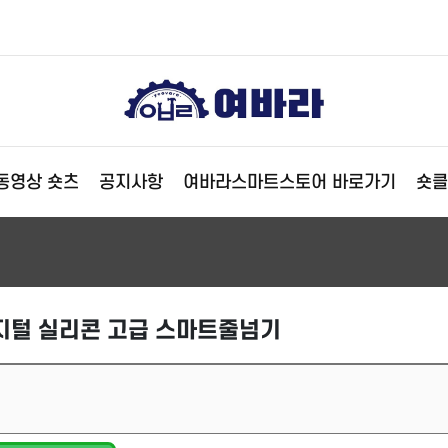
동영상 숏츠
공지사항
여바라스마트스토어 바로가기
숏클
지털 실리콘 고급 스마트줄넘기