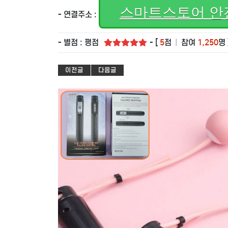
스마트스토어 안
- 연결주소 :
- 별점 : 평점
- [
5
점
|
참여
1,250
명 
이전글
다음글