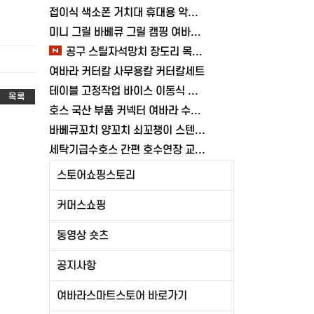
접이식 색소폰 거치대 휴대용 악기 스탠드 논슬립 고무패킹
미니 그릴 바베큐 그릴 캠핑 여바라 원통형 휴대용 화로대 숯불
공구 스틸자석망치 장도리 목공 쇠망치 캠핑 목수 가정용 빠루 여바라
여바라 커터칼 사무용칼 커터칼세트
테이블 고정작업 바이스 이동식 탁상바이스 다양한 가공 목공 80MM 클램프 여바라
목록
호스 국산 부품 커넥터 여바라 수도꼭지 물호스 연결탭 어댑터
바베큐꼬치 양꼬치 쇠꼬챙이 스텐 캠핑 보관 10개 세트 구이 파우치포함 여바라
세탁기급수호스 간편 호수연장 교체용 어댑터 연장캡 연결 부속
스토어쇼핑스토리
커머스쇼핑
동영상 숏츠
공지사항
여바라스마트스토어 바로가기