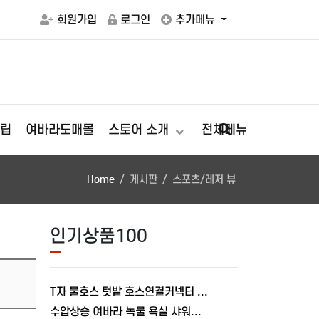
회원가입
로그인
추가메뉴
립
여바라도매몰
스토어 소개
전체메뉴
Home
게시판
스포츠/레저 뷰
인기상품100
T자 물호스 텃밭 호스연결커넥터 부품 16mm 여바라 연결탭 농장
수압상승 여바라 녹물 욕실 샤워기헤드 절수 정수 샤워기 수전 국산