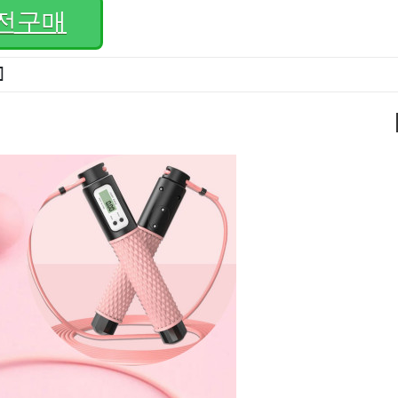
전구매
]