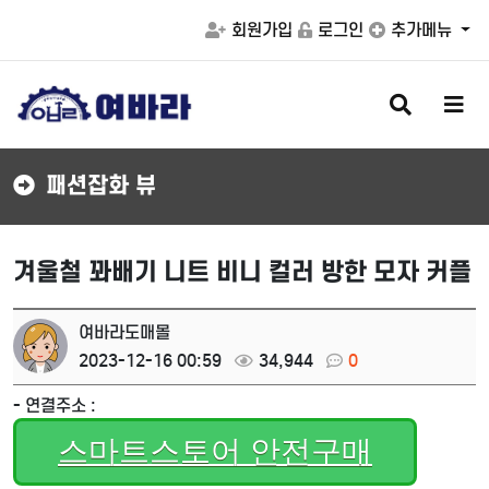
회원가입
로그인
추가메뉴
검
메
색
뉴
버
버
튼
튼
패션잡화 뷰
겨울철 꽈배기 니트 비니 컬러 방한 모자 커플
여바라도매몰
2023-12-16 00:59
34,944
0
- 연결주소 :
스마트스토어 안전구매