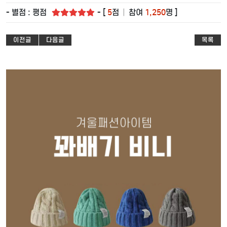
- 별점 : 평점
- [
5
점
|
참여
1,250
명 ]
이전글
다음글
목록