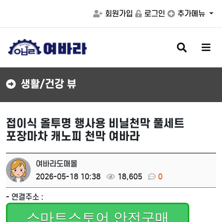
회원가입
로그인
추가메뉴
검
메
색
뉴
버
버
튼
튼
생활/건강 뷰
접이식 올투명 행사용 비닐천막 풀세트
포장마차 캐노피 천막 여바라
여바라도매몰
2026-05-18 10:38
18,605
0
- 연결주소 :
스마트스토어 안전구매