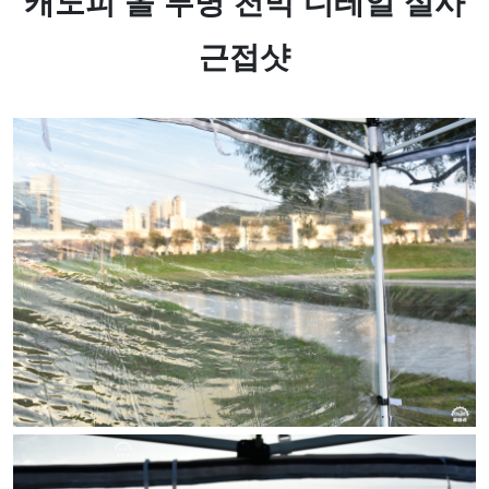
캐노피 올 투명 천막 디테일 실사
근접샷