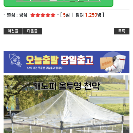
- 별점 : 평점
- [
5
점
|
참여
1,250
명 ]
이전글
다음글
목록