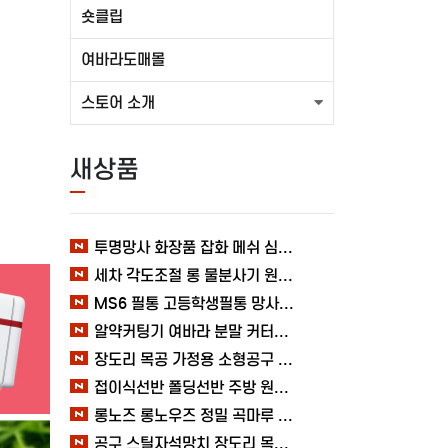
숏클립
여바라도매몰
스토어 소개
새상품
투명망사 화장품 잡화 메쉬 심플 여바라 필통파우치
세차 각도조절 롱 물분사기 원예 여바라 스프레이건 분사기
MS6 필통 고등학생필통 망사 여바라 투명 다용도 메쉬 파우치
알약커팅기 여바라 분말 커터기 절단기 분쇄기 보관함 알약가위
장도리 목공 가정용 소형공구 캠핑 손망치 휴대용 미니망치 여바라
접이식선반 폴딩선반 주방 원터치 여바라 4단, 이동식 베란다 팬트리 72x34x126.5cm, 수납 블랙
롱노즈 롱노우즈 정밀 곡마루 공구용품 작업 케이블 조립 여바라 공예 전선
공구 스틸자석망치 장도리 목공 쇠망치 캠핑 목수 가정용 빠루 여바라