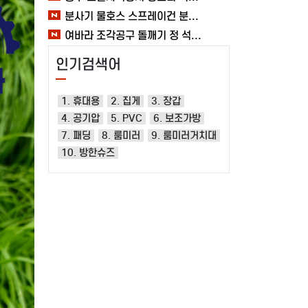
분사기 물호스 스프레이건 분사건 청소 베란다 대형 원예용 수도 욕실 여바라
여바라 조각공구 돌깨기 정 석공 250x16mm 조각정 송곳형 손보호
인기검색어
1. 휴대용
2. 집게
3. 장갑
4. 공기압
5. PVC
6. 보조가방
7. 패딩
8. 룸미러
9. 룸미러거치대
10. 방한슈즈