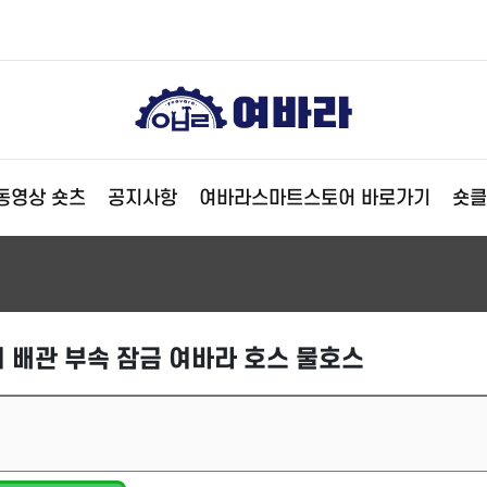
동영상 숏츠
공지사항
여바라스마트스토어 바로가기
숏클
 배관 부속 잠금 여바라 호스 물호스