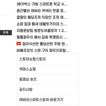
36키박스 가방 스마트폰 학교 수거함 보관함 케이스 휴대폰 학원 여바라
중간밸브 여바라 커넥터 연결 호스 배관 물호스 원터치 부속 잠금 어댑터
깔깔이 패딩조끼 직장인 조끼 여바라 보온 남녀공용 얇은 패딩 정장 경량
쇼파 침대 틈새 태블릿거치대 스탠드 핸드폰거치대 360도 회전 각도조절
자동문닫힘 방문도어클로저 1.2mm 무타공 와이어 미닫이 슬라이딩 열림방지 중문
목록
필통파우치 메쉬 잡화 투명망사 심플 화장품 여바라
접이식선반 폴딩선반 주방 원터치 여바라 4단, 이동식 베란다 팬트리 72x34x126.5cm, 수납 블랙
바베큐꼬치 스텐 구이 파우치포함 양꼬치 쇠꼬챙이 보관 캠핑 세트 10개
스토어쇼핑스토리
커머스쇼핑
동영상 숏츠
공지사항
여바라스마트스토어 바로가기