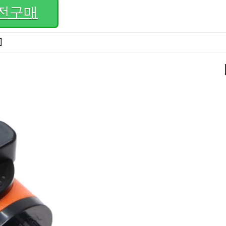
전구매
]