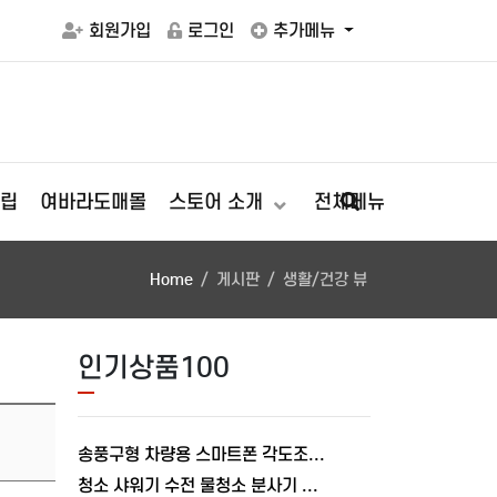
회원가입
로그인
추가메뉴
립
여바라도매몰
스토어 소개
전체메뉴
Home
게시판
생활/건강 뷰
인기상품100
송풍구형 차량용 스마트폰 각도조절 충전거치대 폴드거치대 여바라
청소 샤워기 수전 물청소 분사기 베란다 미니건 욕실 변기 세트 여바라