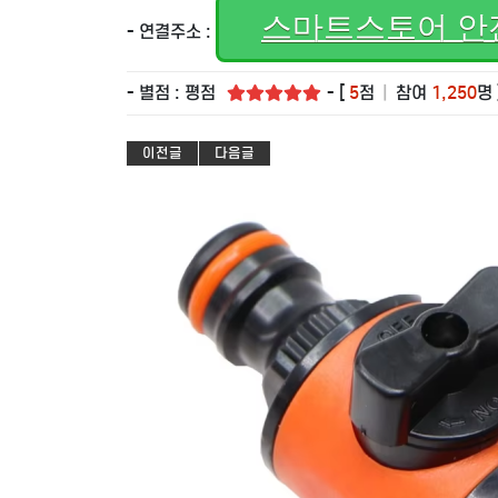
스마트스토어 안
- 연결주소 :
- 별점 : 평점
- [
5
점
|
참여
1,250
명 
이전글
다음글