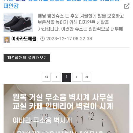
퍼안감
패딩 방한슈즈 는 추운 겨울철에 발을 보호하고
보온성을 높이기 위해 디자인된 신발을
가리킵니다. 이러한 슈즈는 일반적으로 내부에
패딩 또는 보온 소재가 사용되어 추위로부터 발을
여바라도매몰
2023-12-17 06:22:38
보호하고 따뜻하게 유지해 줍니다. 다양한
디자인과 스…
'패션잡화 뷰' 결과 더보기
1
원목 거실 무소음 벽시계 사무실
교실 카페 인테리어 벽걸이 시계
여바라 무소음 벽시계