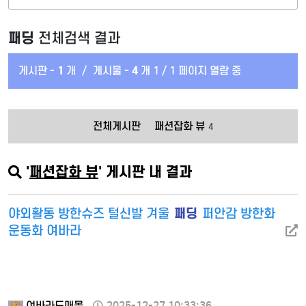
패딩
전체검색 결과
게시판 -
1
개
/
게시물 -
4
개
1 / 1 페이지 열람 중
전체게시판
패션잡화 뷰
4
'
패션잡화 뷰
' 게시판 내 결과
패딩
야외활동 방한슈즈 털신발 겨울
퍼안감 방한화
운동화 여바라
여바라도매몰
2025-12-27 10:33:36