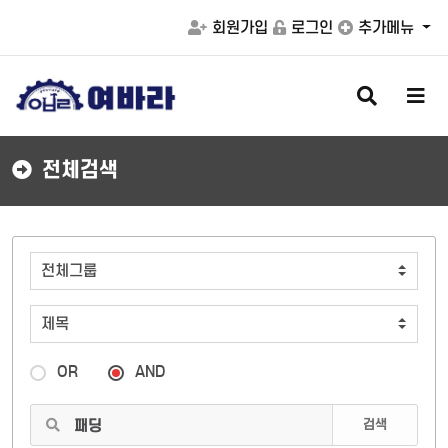
회원가입
로그인
추가메뉴
검
메
색
뉴
버
버
튼
튼
전체검색
OR
AND
검색